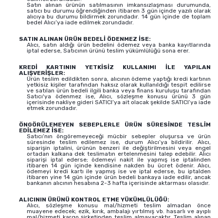
Satın alınan ürünün satılmasının imkansızlaşması durumunda,
satıcı bu durumu öğrendiğinden itibaren 3 gün içinde yazılı olarak
alıcıya bu durumu bildirmek zorundadır. 14 gün içinde de toplam
bedel Alıcı’ya iade edilmek zorundadır.
SATIN ALINAN ÜRÜN BEDELİ ÖDENMEZ İSE:
Alıcı, satın aldığı ürün bedelini ödemez veya banka kayıtlarında
iptal ederse, Satıcının ürünü teslim yükümlülüğü sona erer.
KREDİ KARTININ YETKİSİZ KULLANIMI İLE YAPILAN
ALIŞVERİŞLER:
Ürün teslim edildikten sonra, alıcının ödeme yaptığı kredi kartının
yetkisiz kişiler tarafından haksız olarak kullanıldığı tespit edilirse
ve satılan ürün bedeli ilgili banka veya finans kuruluşu tarafından
Satıcı'ya ödenmez ise, Alıcı, sözleşme konusu ürünü 3 gün
içerisinde nakliye gideri SATICI’ya ait olacak şekilde SATICI’ya iade
etmek zorundadır.
ÖNGÖRÜLEMEYEN SEBEPLERLE ÜRÜN SÜRESİNDE TESLİM
EDİLEMEZ İSE:
Satıcı’nın öngöremeyeceği mücbir sebepler oluşursa ve ürün
süresinde teslim edilemez ise, durum Alıcı’ya bildirilir. Alıcı,
siparişin iptalini, ürünün benzeri ile değiştirilmesini veya engel
ortadan kalkana dek teslimatın ertelenmesini talep edebilir. Alıcı
siparişi iptal ederse; ödemeyi nakit ile yapmış ise iptalinden
itibaren 14 gün içinde kendisine nakden bu ücret ödenir. Alıcı,
ödemeyi kredi kartı ile yapmış ise ve iptal ederse, bu iptalden
itibaren yine 14 gün içinde ürün bedeli bankaya iade edilir, ancak
bankanın alıcının hesabına 2-3 hafta içerisinde aktarması olasıdır.
ALICININ ÜRÜNÜ KONTROL ETME YÜKÜMLÜLÜĞÜ:
Alıcı, sözleşme konusu mal/hizmeti teslim almadan önce
muayene edecek; ezik, kırık, ambalajı yırtılmış vb. hasarlı ve ayıplı
mal/hizmeti kargo şirketinden teslim almayacaktır. Teslim alınan