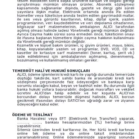
teslim edildikten sonra başka ürünlerle karışan ve doğası gereği
ayrıştırılması mümkün olmayan ürünler, Abonelik sözleşmesi
kapsamında sağlananlar dışında, gazete ve dergi gibi süreli
yayınlara ilişkin mallar, Elektronik ortamda anında ifa edilen
hizmetler veya tüketiciye anında teslim edilen gayrimaddi mallar,
ile ses veya görüntü kayıtlarının, kitap, dijital içerik, yazılım
programlarının, veri kaydedebilme ve veri depolama cihazlarının,
bilgisayar sarf malzemelerinin, ambalajının ALICI tarafından
açılmış olması halinde iadesi Yönetmelik gereği mümkün değildir.
Ayrıca Cayma hakkı süresi sona ermeden önce, tüketicinin onayı
ile ifasına başlanan hizmetlere ilişkin cayma hakkının kullanılması
da Yönetmelik gereği mümkün değildir.
Kozmetik ve kişisel bakım ürünleri, iç giyim ürünleri, mayo, bikini,
kitap, kopyalanabilir yazılım ve programlar, DVD, VCD, CD ve
kasetler ile kırtasiye sarf malzemeleri (toner, kartuş, şerit vb.)
iade edilebilmesi için ambalajlarının açılmamış, denenmemiş,
bozulmamış ve kullanılmamış olmaları gerekir.
TEMERRÜT HALİ VE HUKUKİ SONUÇLARI
ALICI, ödeme işlemlerini kredi kartı ile yaptığı durumda temerrüde
düştüğü takdirde, kart sahibi banka ile arasındaki kredi kartı
sözleşmesi çerçevesinde faiz ödeyeceğini ve bankaya karşı
sorumlu olacağını kabul, beyan ve taahhüt eder. Bu durumda ilgili
banka hukuki yollara başvurabilir; doğacak masrafları ve vekâlet
ücretini ALICI’dan talep edebilir ve her koşulda ALICI’nın
borcundan dolayı temerrüde düşmesi halinde, ALICI, borcun
gecikmeli ifasından dolayı SATICI’nın uğradığı zarar ve ziyanını
ödeyeceğini kabul eder.
ÖDEME VE TESLİMAT
Banka Havalesi veya EFT (Elektronik Fon Transferi) yaparak,
............, ........., bankası hesaplarımızdan (TL) herhangi birine
yapabilirsiniz.
Sitemiz üzerinden kredi kartlarınız ile, Her türlü kredi kartınıza
online tek ödeme ya da online taksit imkânlarından
yararlanabilirsiniz. Online ödemelerinizde siparişiniz sonunda