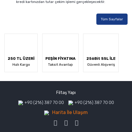
kredi kartınızdan tutar çekim işlemi gerçekleşecektir.
Tüm Sayfalar
250 TL ÜZERİ
PEŞİN FİYATINA
256Bit SSL İLE
Hızlı Kargo
Taksit Avantajı
Güvenli Alışveriş
Filtaş Yapı
+90 (216) 387 70 00
+90 (216) 387 70 00
Harita İle Ulaşım