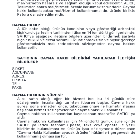
mal/hizmetin hasarsız ve sağlam olduğu kabul edilecektir. ALICI ,
Teslimden sonra mal/hizmeti özenle korunmak zorundadır. Cayma
hakkı kullanılacaksa mal/hizmet kullanılmamalıdır. Ürünle birlikte
Fatura da iade edilmelidir.
CAYMA HAKKI:
ALICI; satın aldığı ürünün kendisine veya gösterdiği adresteki
kişi/kuruluşa teslim tarihinden itibaren 14 (on dört) gün içerisinde,
SATICI’ya aşağıdaki iletişim bilgileri üzerinden bildirmek şartıyla
hiçbir hukuki ve cezai sorumluluk üstlenmeksizin ve hiçbir gerekçe
göstermeksizin malı reddederek sözleşmeden cayma hakkını
kullanabilir.
SATICININ CAYMA HAKKI BİLDİRİMİ YAPILACAK İLETİŞİM
BİLGİLERİ:
ŞİRKET
ADI/UNVANI:
ADRES:
EPOSTA:
TEL:
FAKS:
CAYMA HAKKININ SÜRESİ:
Alıcı, satın aldığı eğer bir hizmet ise, bu 14 günlük süre
sözleşmenin imzalandığı tarihten itibaren başlar. Cayma hakkı
süresi sona ermeden önce, tüketicinin onayı ile hizmetin ifasına
başlanan hizmet sözleşmelerinde cayma hakkı kullanılamaz.
Cayma hakkının kullanımından kaynaklanan masraflar SATICI’ ya
aittir.
Cayma hakkının kullanılması için 14 (ondört) günlük süre içinde
SATICI' ya iadeli taahhütlü posta, faks veya eposta ile yazılı
bildirimde bulunulması ve ürünün işbu sözleşmede düzenlenen
"Cayma Hakkı Kullanılamayacak Ürünler" hükümleri çerçevesinde
kullanılmamış olması şarttır.