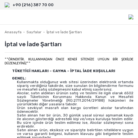
+90 (216) 387 70 00
Anasayfa
Sayfalar
İptal ve İade Şartları
İptal ve İade Şartları
**ÖRNEKTİR. KULLANMADAN ÖNCE KENDİ SİTENİZE UYGUN BİR ŞEKİLDE
DÜZENLEYİNİZ**
TÜKETİCİ HAKLARI – CAYMA – İPTAL İADE KOŞULLARI
GENEL:
Kullanmakta olduğunuz web sitesi üzerinden elektronik ortamda
sipariş verdiğiniz takdirde, size sunulan ön bilgilendirme formunu
ve mesafeli satış sözleşmesini kabul etmiş sayılırsınız.
Alıcılar, satın aldıkları ürünün satış ve teslimi ile ilgili olarak 6502
sayılı Tüketicinin Korunması Hakkında Kanun ve Mesafeli
Sözleşmeler Yönetmeliği (RG:27.11.2014/29188) hükümleri ile
yürürlükteki diğer yasalara tabidir.
Ürün sevkiyat masrafı olan kargo ücretleri alıcılar tarafından
ödenecektir.
Satın alınan her bir ürün, 30 günlük yasal süreyi aşmamak kaydı
ile alıcının gösterdiği adresteki kişi ve/veya kuruluşa teslim edilir.
Bu süre içinde ürün teslim edilmez ise, Alıcılar sözleşmeyi sona
erdirebilir.
Satın alınan ürün, eksiksiz ve siparişte belirtilen niteliklere uygun
ve varsa garanti belgesi, kullanım klavuzu gibi belgelerle teslim
edilmek zorundadır.