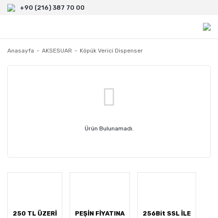
+90 (216) 387 70 00
Anasayfa
AKSESUAR
Köpük Verici Dispenser
Ürün Bulunamadı.
250 TL ÜZERİ
PEŞİN FİYATINA
256Bit SSL İLE