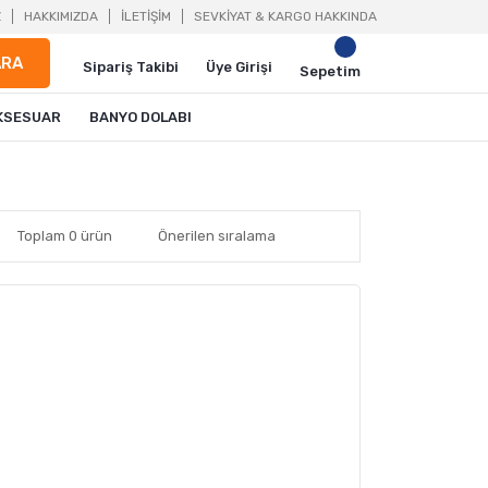
Z
HAKKIMIZDA
İLETİŞİM
SEVKİYAT & KARGO HAKKINDA
ARA
Sipariş Takibi
Üye Girişi
Sepetim
KSESUAR
BANYO DOLABI
Toplam 0 ürün