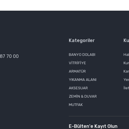
Kategoriler
Ku
BANYO DOLABI
Ha
387 70 00
VİTRİFİYE
Ku
ARMATÜR
Kar
YIKANMA ALANI
Yen
AKSESUAR
İle
ZEMİN & DUVAR
MUTFAK
E-Bülten'e Kayıt Olun