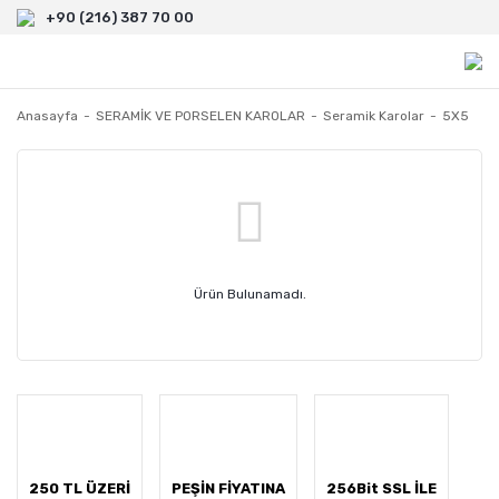
+90 (216) 387 70 00
Anasayfa
SERAMİK VE PORSELEN KAROLAR
Seramik Karolar
5X5
Ürün Bulunamadı.
250 TL ÜZERİ
PEŞİN FİYATINA
256Bit SSL İLE