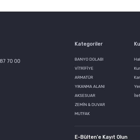
Kategoriler
Ku
BANYO DOLABI
Ha
387 70 00
VİTRİFİYE
Ku
ARMATÜR
Kar
YIKANMA ALANI
Yen
AKSESUAR
İle
ZEMİN & DUVAR
MUTFAK
E-Bülten'e Kayıt Olun