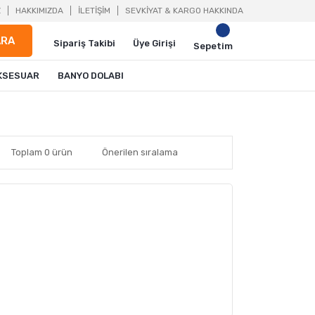
Z
HAKKIMIZDA
İLETİŞİM
SEVKİYAT & KARGO HAKKINDA
ARA
Sipariş Takibi
Üye Girişi
Sepetim
KSESUAR
BANYO DOLABI
Toplam 0 ürün