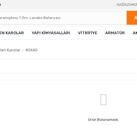
0
MAĞAZAMI
EN KAROLAR
YAPI KİMYASALLARI
VİTRİFİYE
ARMATÜR
A
len Karolar
40X40
Ürün Bulunamadı.