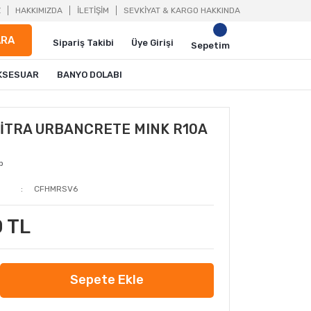
Z
HAKKIMIZDA
İLETİŞİM
SEVKİYAT & KARGO HAKKINDA
ARA
Sipariş Takibi
Üye Girişi
Sepetim
KSESUAR
BANYO DOLABI
VİTRA URBANCRETE MINK R10A
p
CFHMRSV6
 TL
Sepete Ekle