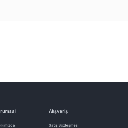
rafımıza iletebilirsiniz.
rumsal
Alışveriş
kkımızda
Satış Sözleşmesi