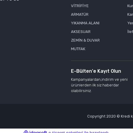
VİTRİFİYE
Ku
ARMATÜR
Kar
YIKANMA ALANI
Yen
AKSESUAR
İle
ZEMİN & DUVAR
MUTFAK
E-Bülten'e Kayıt Olun
Kampanyalardan,indirim ve yeni
ürünlerden ilk siz haberdar
olabilirsiniz.
Copyright 2020 © Kredi kar
ile
ideasoft
e-