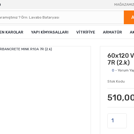
0
MAĞAZAMI
EN KAROLAR
YAPI KİMYASALLARI
VİTRİFİYE
ARMATÜR
A
60x120 
7R (2.k)
0
- Yorum Ya
Stok Kodu
510,00