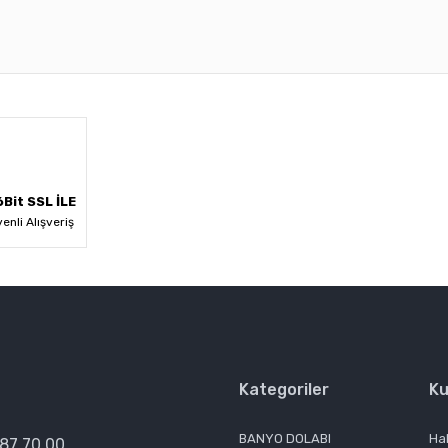
 diğer konularda yetersiz gördüğünüz noktaları öneri formunu kullanarak ta
Bu ürüne ilk yorumu siz yapın!
Yorum Yaz
Bit SSL İLE
enli Alışveriş
Kategoriler
Ku
Gönder
BANYO DOLABI
Ha
387 70 00