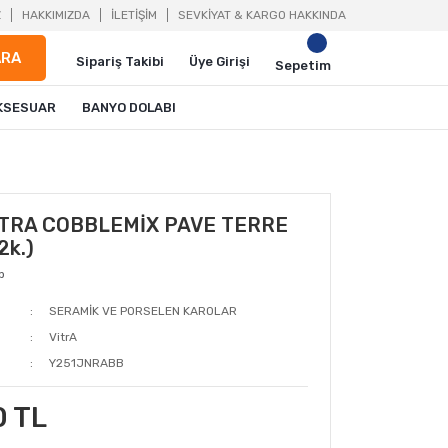
Z
HAKKIMIZDA
İLETİŞİM
SEVKİYAT & KARGO HAKKINDA
ARA
Sipariş Takibi
Üye Girişi
Sepetim
KSESUAR
BANYO DOLABI
İTRA COBBLEMİX PAVE TERRE
2k.)
p
SERAMİK VE PORSELEN KAROLAR
VitrA
Y251JNRABB
0 TL