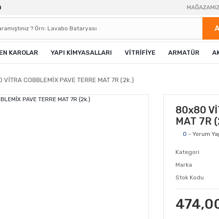
0
MAĞAZAMI
EN KAROLAR
YAPI KİMYASALLARI
VİTRİFİYE
ARMATÜR
A
 VİTRA COBBLEMİX PAVE TERRE MAT 7R (2k.)
80x80 V
MAT 7R (
0
- Yorum Ya
Kategori
Marka
Stok Kodu
474,0