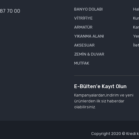
Gönder
BANYO DOLABI
Ha
387 70 00
VİTRİFİYE
Ku
ARMATÜR
Kar
YIKANMA ALANI
Yen
AKSESUAR
İle
ZEMİN & DUVAR
MUTFAK
E-Bülten'e Kayıt Olun
Kampanyalardan,indirim ve yeni
ürünlerden ilk siz haberdar
olabilirsiniz.
Copyright 2020 © Kredi kar