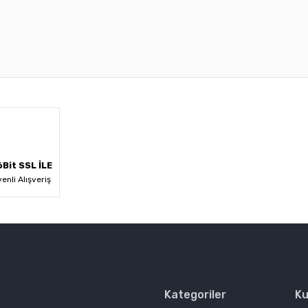
 diğer konularda yetersiz gördüğünüz noktaları öneri formunu kullanarak ta
Bu ürüne ilk yorumu siz yapın!
Yorum Yaz
Bit SSL İLE
enli Alışveriş
Kategoriler
Ku