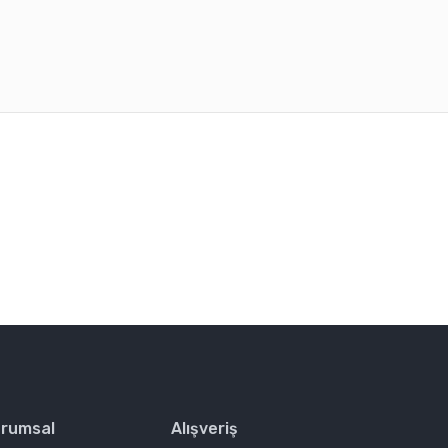
rafımıza iletebilirsiniz.
rumsal
Alışveriş