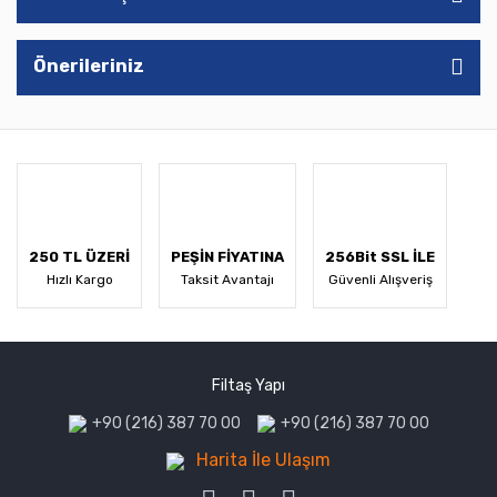
Önerileriniz
250 TL ÜZERİ
PEŞİN FİYATINA
256Bit SSL İLE
Hızlı Kargo
Taksit Avantajı
Güvenli Alışveriş
Filtaş Yapı
+90 (216) 387 70 00
+90 (216) 387 70 00
Harita İle Ulaşım