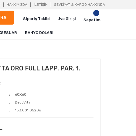
Z
HAKKIMIZDA
İLETİŞİM
SEVKİYAT & KARGO HAKKINDA
ARA
Sipariş Takibi
Üye Girişi
Sepetim
KSESUAR
BANYO DOLABI
A ORO FULL LAPP. PAR. 1.
p
60X60
DecoVita
153.001.05206
L