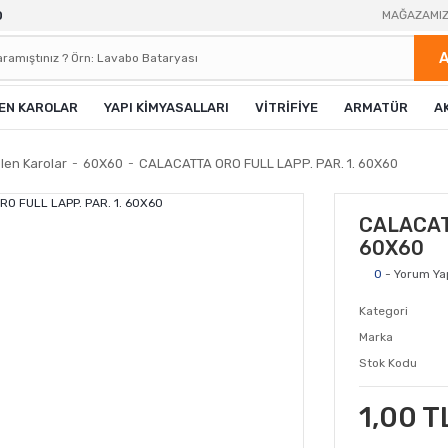
0
MAĞAZAMI
EN KAROLAR
YAPI KİMYASALLARI
VİTRİFİYE
ARMATÜR
A
len Karolar
60X60
CALACATTA ORO FULL LAPP. PAR. 1. 60X60
CALACATT
60X60
0
- Yorum Ya
Kategori
Marka
Stok Kodu
1,00 T