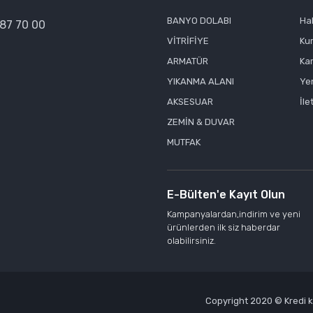
Gönder
BANYO DOLABI
Ha
387 70 00
VİTRİFİYE
Ku
ARMATÜR
Kar
YIKANMA ALANI
Yen
AKSESUAR
İle
ZEMİN & DUVAR
MUTFAK
E-Bülten'e Kayıt Olun
Kampanyalardan,indirim ve yeni
ürünlerden ilk siz haberdar
olabilirsiniz.
Copyright 2020 © Kredi kar