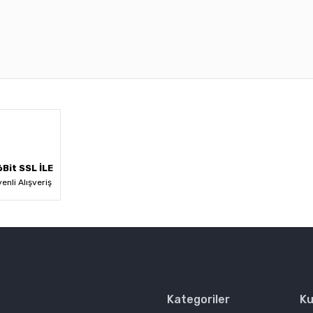
 diğer konularda yetersiz gördüğünüz noktaları öneri formunu kullanarak ta
Bu ürüne ilk yorumu siz yapın!
Yorum Yaz
Bit SSL İLE
enli Alışveriş
Kategoriler
Ku