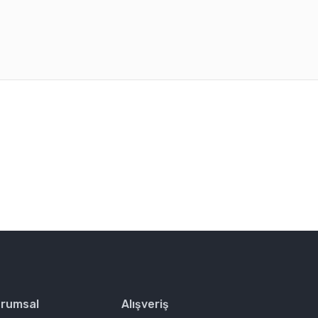
rafımıza iletebilirsiniz.
rumsal
Alışveriş