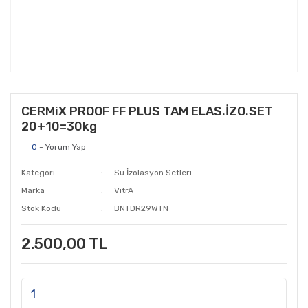
CERMiX PROOF FF PLUS TAM ELAS.İZO.SET
20+10=30kg
0
- Yorum Yap
Kategori
Su İzolasyon Setleri
Marka
VitrA
Stok Kodu
BNTDR29WTN
2.500,00 TL