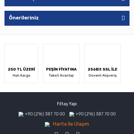
Önerileriniz
250 TL ÜZERİ
PEŞİN FİYATINA
256Bit SSL İLE
Hızlı Kargo
Taksit Avantajı
Güvenli Alışveriş
Filtaş Yapı
+90 (216) 387 70 00
+90 (216) 387 70 00
Harita İle Ulaşım