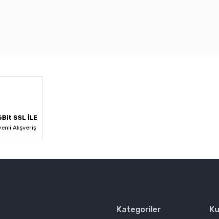
 diğer konularda yetersiz gördüğünüz noktaları öneri formunu kullanarak ta
Bu ürüne ilk yorumu siz yapın!
Yorum Yaz
Bit SSL İLE
enli Alışveriş
Kategoriler
Ku