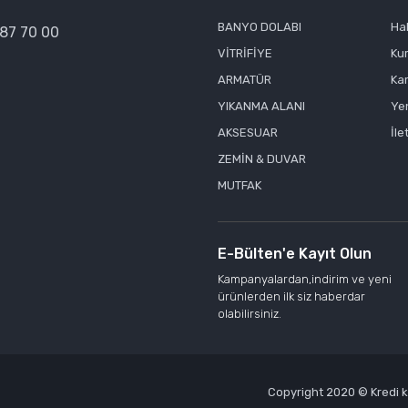
Gönder
BANYO DOLABI
Ha
387 70 00
VİTRİFİYE
Ku
ARMATÜR
Kar
YIKANMA ALANI
Yen
AKSESUAR
İle
ZEMİN & DUVAR
MUTFAK
E-Bülten'e Kayıt Olun
Kampanyalardan,indirim ve yeni
ürünlerden ilk siz haberdar
olabilirsiniz.
Copyright 2020 © Kredi kar