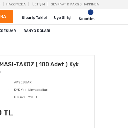
Z
HAKKIMIZDA
İLETİŞİM
SEVKİYAT & KARGO HAKKINDA
ARA
Sipariş Takibi
Üye Girişi
Sepetim
KSESUAR
BANYO DOLABI
ASI-TAKOZ ( 100 Adet ) Kyk
p
AKSESUAR
KYK Yapı Kimyasalları
UTGWTEM2UJ
0 TL