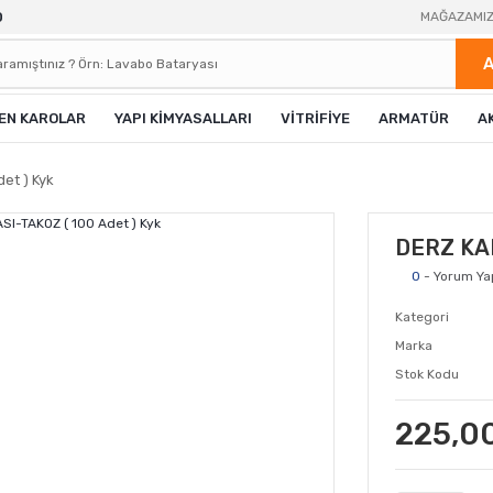
0
MAĞAZAMI
EN KAROLAR
YAPI KİMYASALLARI
VİTRİFİYE
ARMATÜR
A
et ) Kyk
DERZ KAM
0
- Yorum Ya
Kategori
Marka
Stok Kodu
225,0