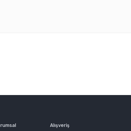
rafımıza iletebilirsiniz.
rumsal
Alışveriş