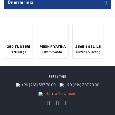
Önerileriniz
250 TL ÜZERİ
PEŞİN FİYATINA
256Bit SSL İLE
Hızlı Kargo
Taksit Avantajı
Güvenli Alışveriş
Filtaş Yapı
+90 (216) 387 70 00
+90 (216) 387 70 00
Harita İle Ulaşım