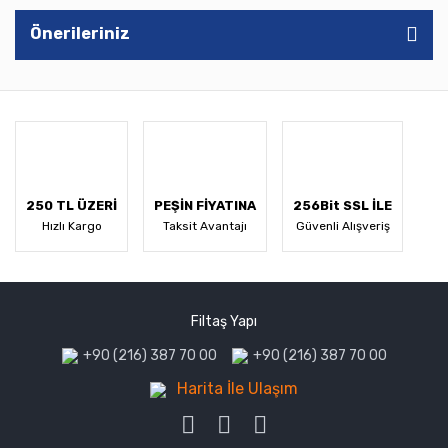
Önerileriniz
250 TL ÜZERİ
PEŞİN FİYATINA
256Bit SSL İLE
Hızlı Kargo
Taksit Avantajı
Güvenli Alışveriş
Filtaş Yapı
+90 (216) 387 70 00
+90 (216) 387 70 00
Harita İle Ulaşım