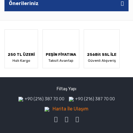
Önerileriniz
250 TL ÜZERİ
PEŞİN FİYATINA
256Bit SSL İLE
Hızlı Kargo
Taksit Avantajı
Güvenli Alışveriş
Filtaş Yapı
+90 (216) 387 70 00
+90 (216) 387 70 00
Harita İle Ulaşım