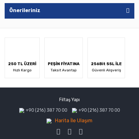
Önerileriniz
250 TL ÜZERİ
PEŞİN FİYATINA
256Bit SSL İLE
Hızlı Kargo
Taksit Avantajı
Güvenli Alışveriş
Filtaş Yapı
+90 (216) 387 70 00
+90 (216) 387 70 00
Harita İle Ulaşım