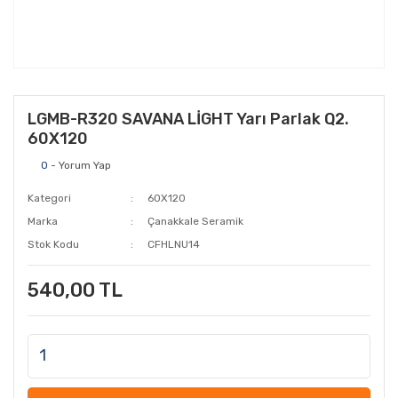
LGMB-R320 SAVANA LİGHT Yarı Parlak Q2.
60X120
0
- Yorum Yap
Kategori
60X120
Marka
Çanakkale Seramik
Stok Kodu
CFHLNU14
540,00 TL