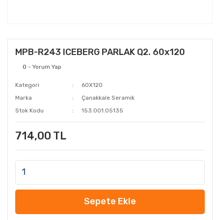
MPB-R243 ICEBERG PARLAK Q2. 60x120
0
- Yorum Yap
Kategori
60X120
Marka
Çanakkale Seramik
Stok Kodu
153.001.05135
714,00 TL
Sepete Ekle