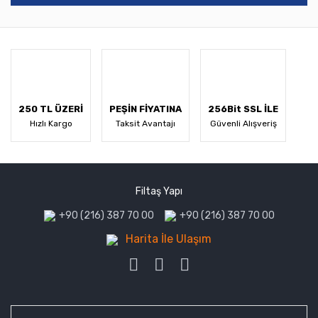
250 TL ÜZERİ
PEŞİN FİYATINA
256Bit SSL İLE
Hızlı Kargo
Taksit Avantajı
Güvenli Alışveriş
Filtaş Yapı
+90 (216) 387 70 00
+90 (216) 387 70 00
Harita İle Ulaşım