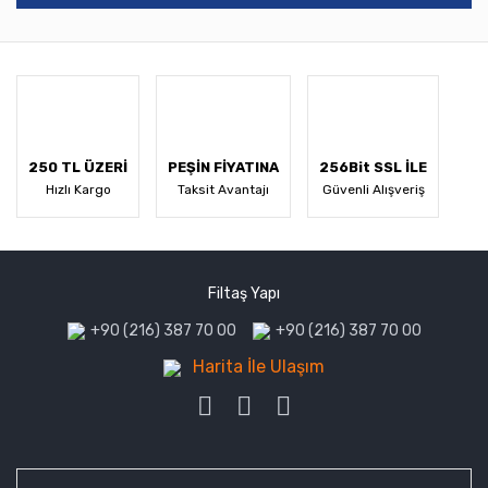
250 TL ÜZERİ
PEŞİN FİYATINA
256Bit SSL İLE
Hızlı Kargo
Taksit Avantajı
Güvenli Alışveriş
Filtaş Yapı
+90 (216) 387 70 00
+90 (216) 387 70 00
Harita İle Ulaşım