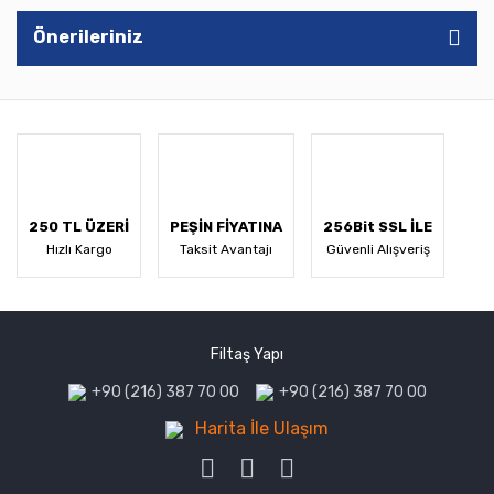
Önerileriniz
250 TL ÜZERİ
PEŞİN FİYATINA
256Bit SSL İLE
Hızlı Kargo
Taksit Avantajı
Güvenli Alışveriş
Filtaş Yapı
+90 (216) 387 70 00
+90 (216) 387 70 00
Harita İle Ulaşım