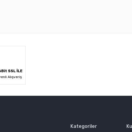
 diğer konularda yetersiz gördüğünüz noktaları öneri formunu kullanarak ta
Bu ürüne ilk yorumu siz yapın!
Yorum Yaz
Bit SSL İLE
enli Alışveriş
Kategoriler
Ku