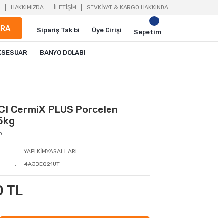
Z
HAKKIMIZDA
İLETİŞİM
SEVKİYAT & KARGO HAKKINDA
ARA
Sipariş Takibi
Üye Girişi
Sepetim
KSESUAR
BANYO DOLABI
I CermiX PLUS Porcelen
5kg
p
YAPI KİMYASALLARI
4AJBEQ21UT
0 TL