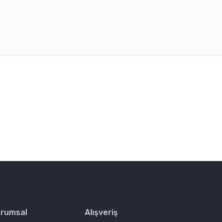
rafımıza iletebilirsiniz.
rumsal
Alışveriş