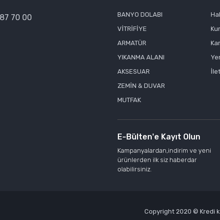
Gönder
BANYO DOLABI
Ha
387 70 00
VİTRİFİYE
Ku
ARMATÜR
Kar
YIKANMA ALANI
Yen
AKSESUAR
İle
ZEMİN & DUVAR
MUTFAK
E-Bülten'e Kayıt Olun
Kampanyalardan,indirim ve yeni
ürünlerden ilk siz haberdar
olabilirsiniz.
Copyright 2020 © Kredi kar