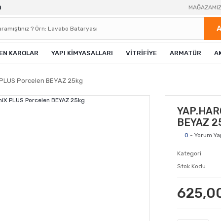
0
MAĞAZAMI
EN KAROLAR
YAPI KİMYASALLARI
VİTRİFİYE
ARMATÜR
A
 PLUS Porcelen BEYAZ 25kg
YAP.HARC
BEYAZ 2
0
- Yorum Ya
Kategori
Stok Kodu
625,0