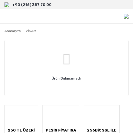
+90 (216) 387 70 00
Anasayfa
VİSAM
Ürün Bulunamadı.
250 TL ÜZERİ
PEŞİN FİYATINA
256Bit SSL İLE