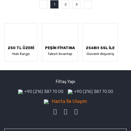
1
2
3
250 TL ÜZERİ
PEŞİN FİYATINA
256Bit SSL İLE
Hızlı Kargo
Taksit Avantajı
Güvenli Alışveriş
Filtaş Yapı
+90 (216) 387 70 00
+90 (216) 387 70 00
Harita İle Ulaşım